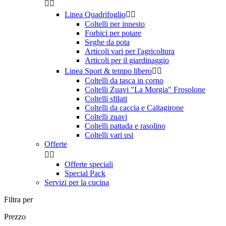


Linea Quadrifoglio


Coltelli per innesto
Forbici per potare
Seghe da pota
Articoli vari per l'agricoltura
Articoli per il giardinaggio
Linea Sport & tempo libero


Coltelli da tasca in corno
Coltelli Zuavi "La Morgia" Frosolone
Coltelli sfilati
Coltelli da caccia e Caltagirone
Coltelli zuavi
Coltelli pattada e rasolino
Coltelli vari usi
Offerte


Offerte speciali
Special Pack
Servizi per la cucina
Filtra per
Prezzo