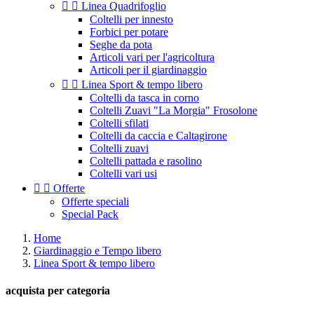


Linea Quadrifoglio
Coltelli per innesto
Forbici per potare
Seghe da pota
Articoli vari per l'agricoltura
Articoli per il giardinaggio


Linea Sport & tempo libero
Coltelli da tasca in corno
Coltelli Zuavi "La Morgia" Frosolone
Coltelli sfilati
Coltelli da caccia e Caltagirone
Coltelli zuavi
Coltelli pattada e rasolino
Coltelli vari usi


Offerte
Offerte speciali
Special Pack
Home
Giardinaggio e Tempo libero
Linea Sport & tempo libero
acquista per categoria