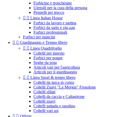
Forbicine e tronchesine
Utensili per la cura della persona
Pennelli per trucco


Linea Italian House
Forbici da lavoro e sartina
Forbici da sarto e zig-zag
Forbici professionali
Forbici per mancini


Giardinaggio e Tempo libero


Linea Quadrifoglio
Coltelli per innesto
Forbici per potare
Seghe da pota
Articoli vari per l'agricoltura
Articoli per il giardinaggio


Linea Sport & tempo libero
Coltelli da tasca in corno
Coltelli Zuavi "La Morgia" Frosolone
Coltelli sfilati
Coltelli da caccia e Caltagirone
Coltelli zuavi
Coltelli pattada e rasolino
Coltelli vari usi


Offerte