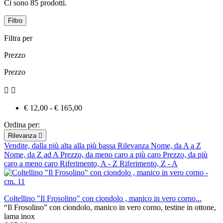
Ci sono 85 prodotti.
Filtro
Filtra per
Prezzo
Prezzo


€ 12,00 - € 165,00
Ordina per:
Rilevanza

Vendite, dalla più alta alla più bassa
Rilevanza
Nome, da A a Z
Nome, da Z ad A
Prezzo, da meno caro a più caro
Prezzo, da più
caro a meno caro
Riferimento, A - Z
Riferimento, Z - A
Coltellino "Il Frosolino" con ciondolo , manico in vero corno...
“Il Frosolino” con ciondolo, manico in vero corno, testine in ottone,
lama inox