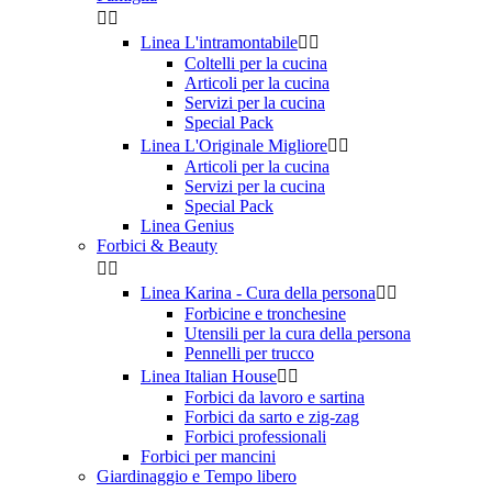


Linea L'intramontabile


Coltelli per la cucina
Articoli per la cucina
Servizi per la cucina
Special Pack
Linea L'Originale Migliore


Articoli per la cucina
Servizi per la cucina
Special Pack
Linea Genius
Forbici & Beauty


Linea Karina - Cura della persona


Forbicine e tronchesine
Utensili per la cura della persona
Pennelli per trucco
Linea Italian House


Forbici da lavoro e sartina
Forbici da sarto e zig-zag
Forbici professionali
Forbici per mancini
Giardinaggio e Tempo libero