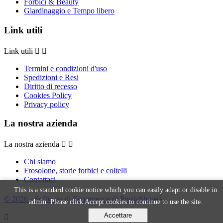
Forbici & Beauty
Giardinaggio e Tempo libero
Link utili
Link utili


Termini e condizioni d'uso
Spedizioni e Resi
Diritto di recesso
Cookies Policy
Privacy policy
La nostra azienda
La nostra azienda


Chi siamo
Frosolone, storie forbici e coltelli
Contattaci
This is a standard cookie notice which you can easily adapt or disable in
cp
© 2026 - Software di Ecommerce di PrestaShop
admin. Please click Accept cookies to continue to use the site.
Accettare
