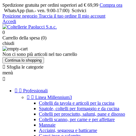
Spedizione gratuita per ordini superiori ad € 69,99
Compra ora
WhatsApp
(lun.- ven. 9:00-17:00)
|
Scrivici
Posizione negozio
Traccia il tuo ordine
Il mio account
Accedi
0
Carrello della spesa (0)
chiudi
Non ci sono più articoli nel tuo carrello
Continua lo shopping

Sfoglia le categorie
menù



Professionali


Linea Millennium3
Coltelli da tavola e articoli per la cucina
Spatole, coltelli per formaggio e da cucina
Coltelli per prosciutto, salumi, pane e disosso
Coltelli scanno, per carne e per affettare
Mannaie
Acciaini, segaossa e batticarne
Ganci inox e calamite