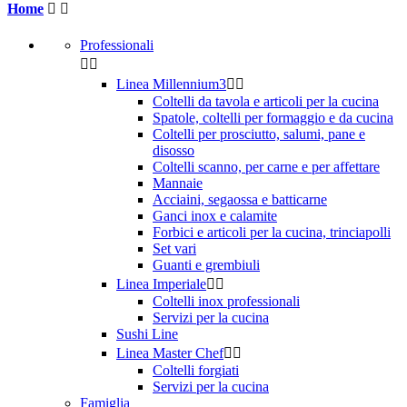
Home


Professionali


Linea Millennium3


Coltelli da tavola e articoli per la cucina
Spatole, coltelli per formaggio e da cucina
Coltelli per prosciutto, salumi, pane e
disosso
Coltelli scanno, per carne e per affettare
Mannaie
Acciaini, segaossa e batticarne
Ganci inox e calamite
Forbici e articoli per la cucina, trinciapolli
Set vari
Guanti e grembiuli
Linea Imperiale


Coltelli inox professionali
Servizi per la cucina
Sushi Line
Linea Master Chef


Coltelli forgiati
Servizi per la cucina
Famiglia