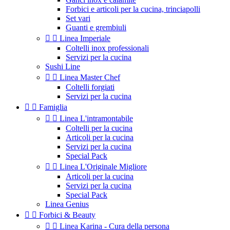
Forbici e articoli per la cucina, trinciapolli
Set vari
Guanti e grembiuli


Linea Imperiale
Coltelli inox professionali
Servizi per la cucina
Sushi Line


Linea Master Chef
Coltelli forgiati
Servizi per la cucina


Famiglia


Linea L'intramontabile
Coltelli per la cucina
Articoli per la cucina
Servizi per la cucina
Special Pack


Linea L'Originale Migliore
Articoli per la cucina
Servizi per la cucina
Special Pack
Linea Genius


Forbici & Beauty


Linea Karina - Cura della persona