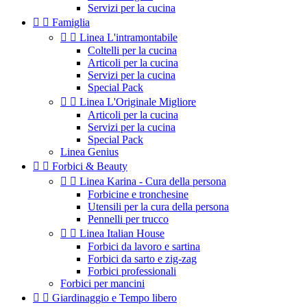
Servizi per la cucina


Famiglia


Linea L'intramontabile
Coltelli per la cucina
Articoli per la cucina
Servizi per la cucina
Special Pack


Linea L'Originale Migliore
Articoli per la cucina
Servizi per la cucina
Special Pack
Linea Genius


Forbici & Beauty


Linea Karina - Cura della persona
Forbicine e tronchesine
Utensili per la cura della persona
Pennelli per trucco


Linea Italian House
Forbici da lavoro e sartina
Forbici da sarto e zig-zag
Forbici professionali
Forbici per mancini


Giardinaggio e Tempo libero