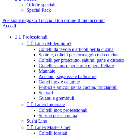
Offerte speciali
Special Pack
Posizione negozio
Traccia il tuo ordine
Il mio account
Accedi


Professionali


Linea Millennium3
Coltelli da tavola e articoli per la cucina
Spatole, coltelli per formaggio e da cucina
Coltelli per prosciutto, salumi, pane e disosso
Coltelli scanno, per carne e per affettare
Mannaie
Acciaini, segaossa e batticarne
Ganci inox e calamite
Forbici e articoli per la cucina, trinciapolli
Set vari
Guanti e grembiuli


Linea Imperiale
Coltelli inox professionali
Servizi per la cucina
Sushi Line


Linea Master Chef
Coltelli forgiati