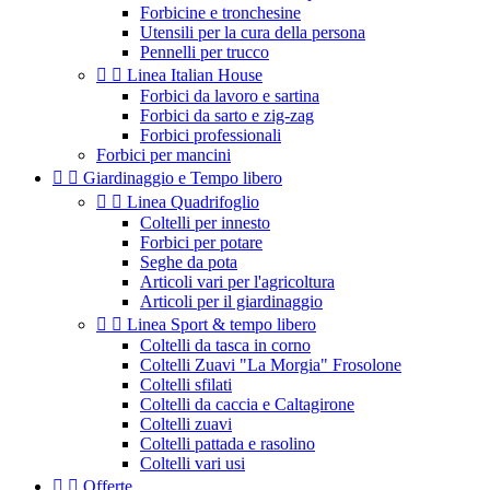
Forbicine e tronchesine
Utensili per la cura della persona
Pennelli per trucco


Linea Italian House
Forbici da lavoro e sartina
Forbici da sarto e zig-zag
Forbici professionali
Forbici per mancini


Giardinaggio e Tempo libero


Linea Quadrifoglio
Coltelli per innesto
Forbici per potare
Seghe da pota
Articoli vari per l'agricoltura
Articoli per il giardinaggio


Linea Sport & tempo libero
Coltelli da tasca in corno
Coltelli Zuavi "La Morgia" Frosolone
Coltelli sfilati
Coltelli da caccia e Caltagirone
Coltelli zuavi
Coltelli pattada e rasolino
Coltelli vari usi


Offerte