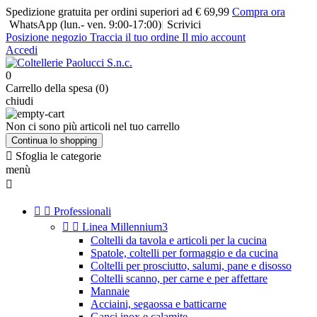
Spedizione gratuita per ordini superiori ad € 69,99
Compra ora
WhatsApp
(lun.- ven. 9:00-17:00)
|
Scrivici
Posizione negozio
Traccia il tuo ordine
Il mio account
Accedi
0
Carrello della spesa (0)
chiudi
Non ci sono più articoli nel tuo carrello
Continua lo shopping

Sfoglia le categorie
menù



Professionali


Linea Millennium3
Coltelli da tavola e articoli per la cucina
Spatole, coltelli per formaggio e da cucina
Coltelli per prosciutto, salumi, pane e disosso
Coltelli scanno, per carne e per affettare
Mannaie
Acciaini, segaossa e batticarne
Ganci inox e calamite