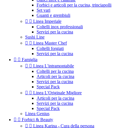
Forbici e articoli per la cucina, trinciapolli
Set vari
Guanti e grembiuli


Linea Imperiale
Coltelli inox professionali
Servizi per la cucina
Sushi Line


Linea Master Chef
Coltelli forgiati
Servizi per la cucina


Famiglia


Linea L'intramontabile
Coltelli per la cucina
Articoli per la cucina
Servizi per la cucina
Special Pack


Linea L'Originale Migliore
Articoli per la cucina
Servizi per la cucina
Special Pack
Linea Genius


Forbici & Beauty


Linea Karina - Cura della persona