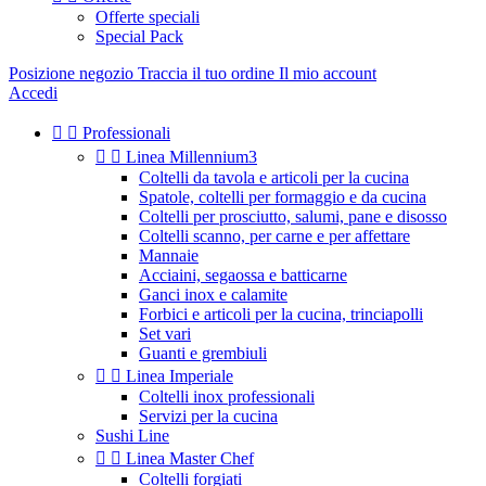
Offerte speciali
Special Pack
Posizione negozio
Traccia il tuo ordine
Il mio account
Accedi


Professionali


Linea Millennium3
Coltelli da tavola e articoli per la cucina
Spatole, coltelli per formaggio e da cucina
Coltelli per prosciutto, salumi, pane e disosso
Coltelli scanno, per carne e per affettare
Mannaie
Acciaini, segaossa e batticarne
Ganci inox e calamite
Forbici e articoli per la cucina, trinciapolli
Set vari
Guanti e grembiuli


Linea Imperiale
Coltelli inox professionali
Servizi per la cucina
Sushi Line


Linea Master Chef
Coltelli forgiati