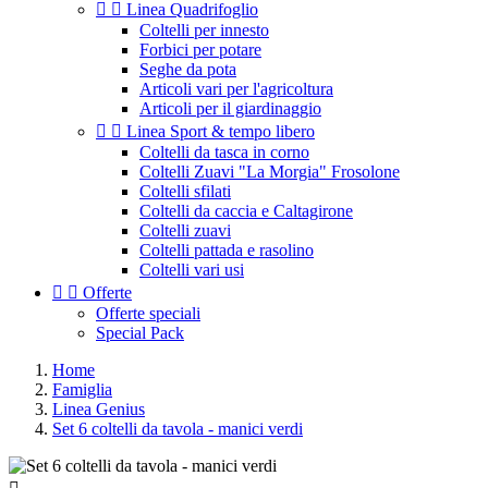


Linea Quadrifoglio
Coltelli per innesto
Forbici per potare
Seghe da pota
Articoli vari per l'agricoltura
Articoli per il giardinaggio


Linea Sport & tempo libero
Coltelli da tasca in corno
Coltelli Zuavi "La Morgia" Frosolone
Coltelli sfilati
Coltelli da caccia e Caltagirone
Coltelli zuavi
Coltelli pattada e rasolino
Coltelli vari usi


Offerte
Offerte speciali
Special Pack
Home
Famiglia
Linea Genius
Set 6 coltelli da tavola - manici verdi