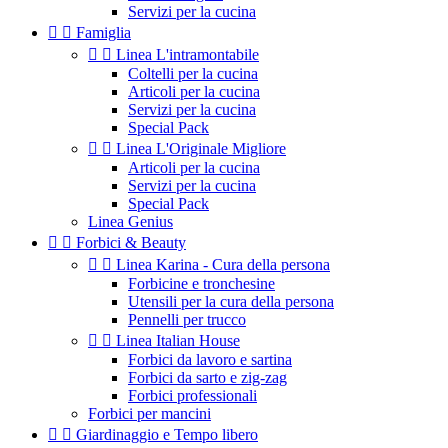
Servizi per la cucina


Famiglia


Linea L'intramontabile
Coltelli per la cucina
Articoli per la cucina
Servizi per la cucina
Special Pack


Linea L'Originale Migliore
Articoli per la cucina
Servizi per la cucina
Special Pack
Linea Genius


Forbici & Beauty


Linea Karina - Cura della persona
Forbicine e tronchesine
Utensili per la cura della persona
Pennelli per trucco


Linea Italian House
Forbici da lavoro e sartina
Forbici da sarto e zig-zag
Forbici professionali
Forbici per mancini


Giardinaggio e Tempo libero